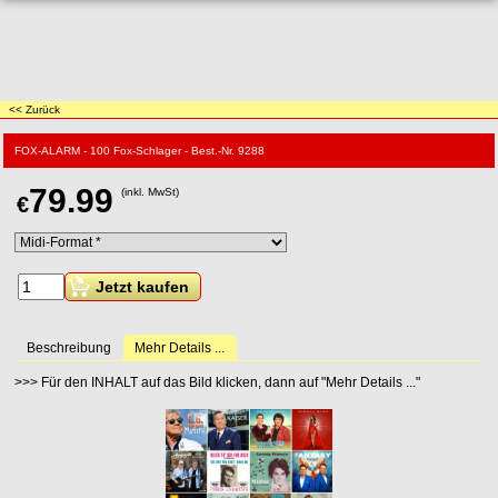
<< Zurück
FOX-ALARM - 100 Fox-Schlager - Best.-Nr. 9288
79.99
(inkl. MwSt)
€
Jetzt kaufen
Beschreibung
Mehr Details ...
>>> Für den INHALT auf das Bild klicken, dann auf "Mehr Details ..."