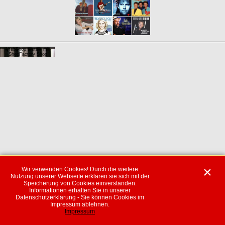
WebShop erstellt mit
ShopFactory Shop
Software.
Wir verwenden Cookies! Durch die weitere
Nutzung unserer Webseite erklären sie sich mit der
Speicherung von Cookies einverstanden.
Informationen erhalten Sie in unserer
Datenschutzerklärung - Sie können Cookies im
Impressum ablehnen.
Impressum