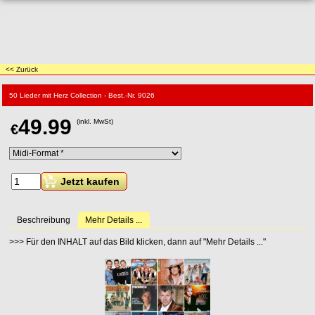
<< Zurück
50 Lieder mit Herz Collection - Best.-Nr. 9026
49.99
(inkl. MwSt)
€
Jetzt kaufen
Beschreibung
Mehr Details ...
>>> Für den INHALT auf das Bild klicken, dann auf "Mehr Details ..."