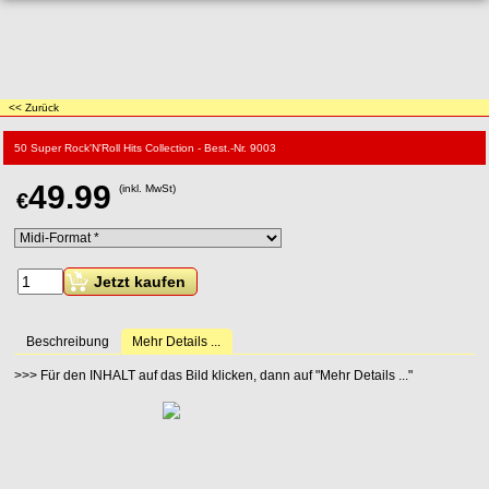
<< Zurück
50 Super Rock'N'Roll Hits Collection - Best.-Nr. 9003
49.99
(inkl. MwSt)
€
Jetzt kaufen
Beschreibung
Mehr Details ...
>>> Für den INHALT auf das Bild klicken, dann auf "Mehr Details ..."