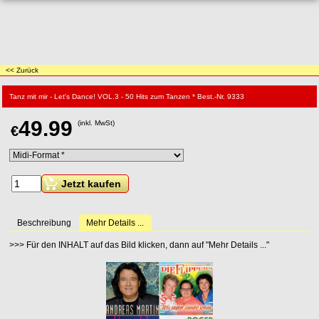
<< Zurück
Tanz mit mir - Let's Dance! VOL.3 - 50 Hits zum Tanzen * Best.-Nr. 9333
49.99
(inkl. MwSt)
€
Jetzt kaufen
Beschreibung
Mehr Details ...
>>> Für den INHALT auf das Bild klicken, dann auf "Mehr Details ..."