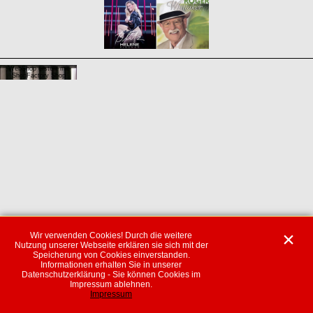
WebShop erstellt mit
ShopFactory Shop
Software.
Wir verwenden Cookies! Durch die weitere
Nutzung unserer Webseite erklären sie sich mit der
Speicherung von Cookies einverstanden.
Informationen erhalten Sie in unserer
Datenschutzerklärung - Sie können Cookies im
Impressum ablehnen.
Impressum